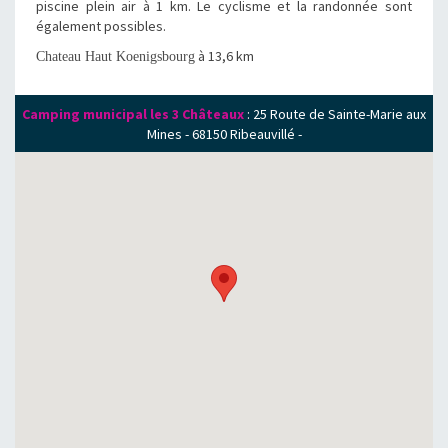
piscine plein air à 1 km. Le cyclisme et la randonnée sont
également possibles.
à 13,6 km
Chateau Haut Koenigsbourg
Camping municipal les 3 Châteaux
:
25 Route de Sainte-Marie aux
Mines
-
68150
Ribeauvillé
-